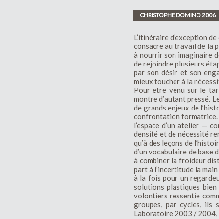
CHRISTOPHE DOMINO 2006
L’itinéraire d’exception de
consacre au travail de la p
à nourrir son imaginaire de
de rejoindre plusieurs étap
par son désir et son enga
mieux toucher à la nécessi
Pour être venu sur le tar
montre d’autant pressé. Le
de grands enjeux de l’histo
confrontation formatrice. 
l’espace d’un atelier — 
densité et de nécessité r
qu’à des leçons de l’histoi
d’un vocabulaire de base de
à combiner la froideur dis
part à l’incertitude la ma
à la fois pour un regardeu
solutions plastiques bien
volontiers ressentie comm
groupes, par cycles, ils
Laboratoire 2003 / 2004, 