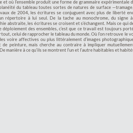
nce et où l’ensemble produit une forme de grammaire expérimentale d
lanéité du tableau toutes sortes de natures de surface —tramage, t
avaux de 2004, les écritures se conjuguent avec plus de liberté en
un répertoire à lui seul. De la tache au monochrome, du signe à 
ie abstraite, les écritures se croisent et s’échangent. Mais ce qui d
le déploiement des ensembles, c’est que ce travail est toujours porté
surtout, celui de rapprocher le tableau du monde. Où l’on retrouve le vo
bles voire affectives ou plus littéralement d’images photographiq
t de peinture, mais cherche au contraire à impliquer mutuelleme
De manière à ce qu’ils se montrent l’un et l’autre habitables et habité