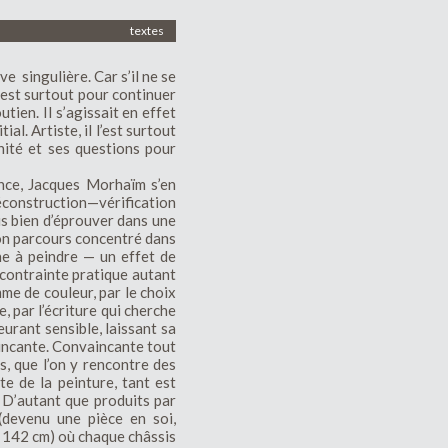
textes
e singulière. Car s’il ne se
c’est surtout pour continuer
tien. Il s’agissait en effet
l. Artiste, il l’est surtout
nité et ses questions pour
ence, Jacques Morhaïm s’en
déconstruction—vérification
ais bien d’éprouver dans une
son parcours concentré dans
e à peindre — un effet de
 contrainte pratique autant
mme de couleur, par le choix
, par l’écriture qui cherche
urant sensible, laissant sa
aincante. Convaincante tout
s, que l’on y rencontre des
e de la peinture, tant est
 D’autant que produits par
(devenu une pièce en soi,
 142 cm) où chaque châssis