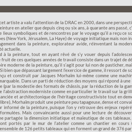
 cet artiste a valu l’attention de la DRAC en 2000, dans une perspectiv
einture en atelier que depuis cinq ou six ans, à quarante ans passé, 
 lieux symboliques et de rencontres par le voyage qu’il a reçu ce sou
es (New York, Jérusalem, La Haye) de voyage initiatique mais non initia
gement dans la peinture, explorateur avide, réinventant la moder
té actuelle.
d à la peinture, tout en ayant rêvé de s’y vouer depuis l’adolesc
 fruit de ces quelques années de travail consiste dans un trajet de 
ire moderne de la peinture, qu’il s’agit pour lui non de pasticher, m
Si bien que dépassant largement l’exercice de gamme, il ressort de 
conçu et construit par Jacques Morhaïm lui-même comme une machin
emarquable. Dans un parti de réduction des moyens qui répond à une
re (par la modestie des formats de châssis, par la réduction de la ga
 l’abstraction moderniste comme en particulier le travail sur la grille
tanciée et architectonique de l’héritage constructiviste tout en deme
in libre), Morhaïm produit une peinture peu tapageuse, dense et conv
r informé de la peinture, puisque l’on y retrouve des enjeux repéré
 formulées. Mais convaincante aussi pour une lecture de découvert
e partagée la dimension initiatique et maïeutique de ces tableaux.
 sont portés par le mur de l’atelier comme un chantier en cours 
ensemble de 126 petits tableaux qui en forment un grand de 376 par