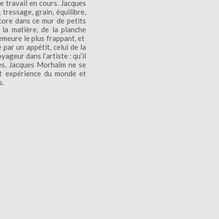
e travail en cours. Jacques
ressage, grain, équilibre,
core dans ce mur de petits
la matière, de la planche
emeure le plus frappant, et
 par un appétit, celui de la
yageur dans l’artiste : qu’il
ues, Jacques Morhaïm ne se
nt expérience du monde et
s.